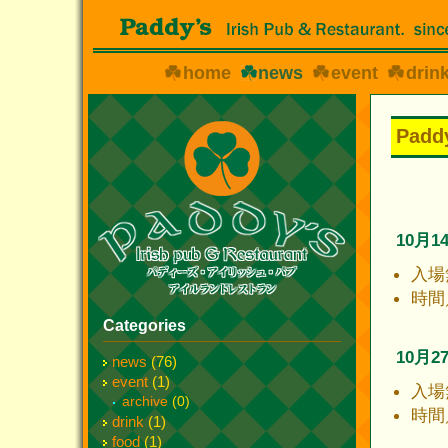
home
news
event
drin
Pad
10月
入場
時間／2
Categories
10月
news
(76)
event
(1)
入場
archive
(0)
時間／2
drink
(1)
food
(1)