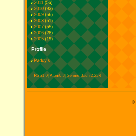
2011
(56)
2010
(93)
2009
(56)
2008
(51)
2007
(55)
2006
(28)
2005
(19)
Profile
Paddy's
RSS1.0
|
Atom0.3
|
Serene Bach 2.23R
© 